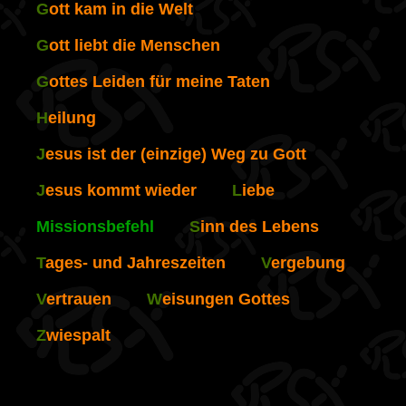
G
ott kam in die Welt
G
ott liebt die Menschen
G
ottes Leiden für meine Taten
H
eilung
J
esus ist der (einzige) Weg zu Gott
J
esus kommt wieder
L
iebe
Missionsbefehl
S
inn des Lebens
T
ages- und Jahreszeiten
V
ergebung
V
ertrauen
W
eisungen Gottes
Z
wiespalt