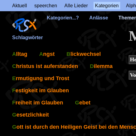
Aktuell
speerchen
Alle Lieder
Kategorien
Alph
Kategorien...?
Anlässe
Theme
M
Schlagwörter
A
lltag
A
ngst
B
lickwechsel
He
C
hristus ist auferstanden
D
ilemma
Vo
E
rmutigung und Trost
F
estigkeit im Glauben
F
reiheit im Glauben
G
ebet
G
esetzlichkeit
G
ott ist durch den Heiligen Geist bei den Mens