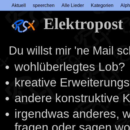
Aktuell
speerchen
Alle Lieder
Kategorien
Alph
Elektropost
Du willst mir 'ne Mail 
wohlüberlegtes Lob?
kreative Erweiterung
andere konstruktive Kr
irgendwas anderes, 
fragen oder sagen wol