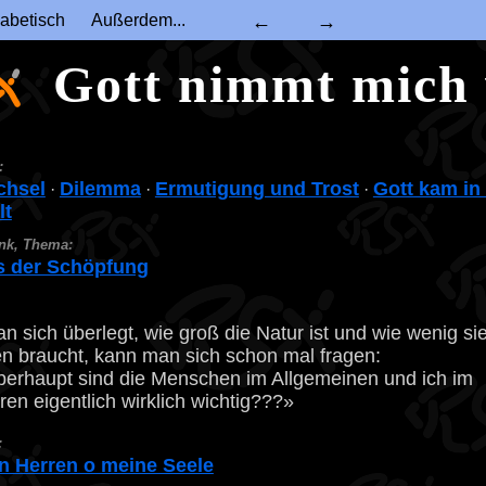
abetisch
Außerdem...
←
→
Gott nimmt mich
:
chsel
Dilemma
Ermutigung und Trost
Gott kam in 
·
·
·
lt
nk, Thema:
s der Schöpfung
 sich überlegt, wie groß die Natur ist und wie wenig si
 braucht, kann man sich schon mal fragen:
rhaupt sind die Menschen im Allgemeinen und ich im
en eigentlich wirklich wichtig???»
:
n Herren o meine Seele