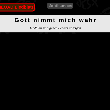
Melodie anhören
OAD Liedblatt
Gott nimmt mich wahr
Liedblatt im eigenen Fenster anzeigen