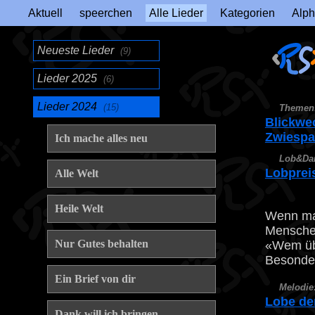
Aktuell
speerchen
Alle Lieder
Kategorien
Alph
Neueste Lieder
(9)
Lieder 2025
(6)
Lieder 2024
(15)
Themen
Blickwe
Zwiespa
Ich mache alles neu
Lob&Da
Lobprei
Alle Welt
Heile Welt
Wenn man
Menschen
Nur Gutes behalten
«Wem übe
Besonder
Ein Brief von dir
Melodie
Lobe de
Dank will ich bringen